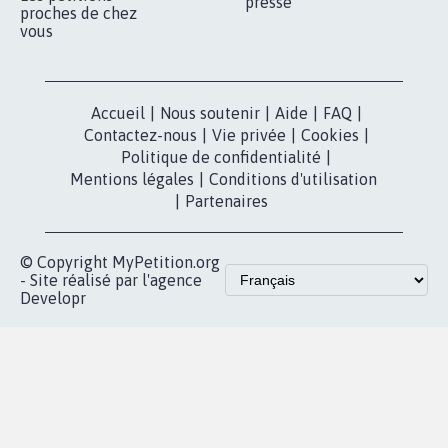
nous?
Lancer votre
Facebook
pétition
Nos pétitions
TikTok
dans la
Blog - Parlons
X
presse
Mobilisation
Instagram
MyPetition
Accompagnement
dans la
Youtube
Partenariat et
presse
fundraising
Contact
Les pétitions
presse
proches de chez
vous
Accueil
|
Nous soutenir
|
Aide
|
FAQ
|
Contactez-nous
|
Vie privée
|
Cookies
|
Politique de confidentialité
|
Mentions légales
|
Conditions d'utilisation
|
Partenaires