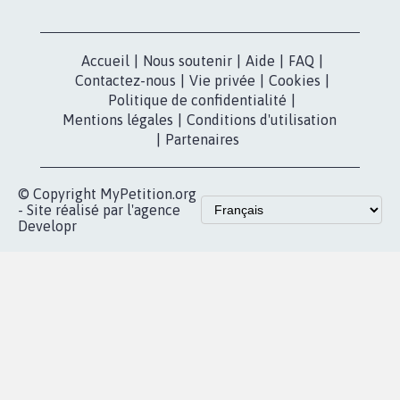
dans la
Blog - Parlons
X
presse
Mobilisation
Instagram
MyPetition
Accompagnement
dans la
Youtube
Partenariat et
presse
fundraising
Contact
Les pétitions
presse
proches de chez
vous
Accueil
|
Nous soutenir
|
Aide
|
FAQ
|
Contactez-nous
|
Vie privée
|
Cookies
|
Politique de confidentialité
|
Mentions légales
|
Conditions d'utilisation
|
Partenaires
© Copyright MyPetition.org
- Site réalisé par l'agence
Developr