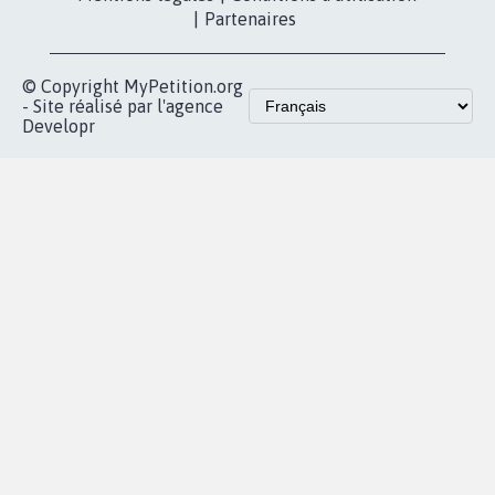
presse
proches de chez
vous
Accueil
|
Nous soutenir
|
Aide
|
FAQ
|
Contactez-nous
|
Vie privée
|
Cookies
|
Politique de confidentialité
|
Mentions légales
|
Conditions d'utilisation
|
Partenaires
© Copyright MyPetition.org
- Site réalisé par l'agence
Developr