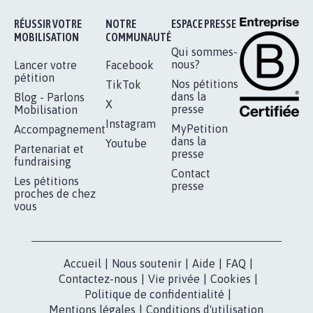
Je signe
RÉUSSIR VOTRE
NOTRE
ESPACE PRESSE
MOBILISATION
COMMUNAUTÉ
Qui sommes-
nous?
Lancer votre
Facebook
pétition
Nos pétitions
TikTok
dans la
Blog - Parlons
X
presse
Mobilisation
Instagram
MyPetition
Accompagnement
dans la
Youtube
Partenariat et
presse
fundraising
Contact
Les pétitions