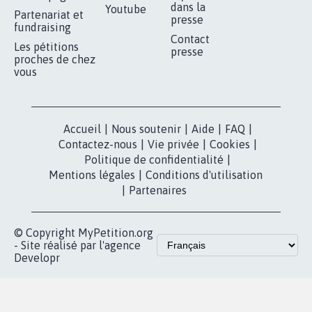
RÉUSSIR VOTRE
NOTRE
ESPACE PRESSE
MOBILISATION
COMMUNAUTÉ
Qui sommes-
nous?
Lancer votre
Facebook
pétition
Nos pétitions
TikTok
dans la
Blog - Parlons
X
presse
Mobilisation
Instagram
MyPetition
Accompagnement
dans la
Youtube
Partenariat et
presse
fundraising
Contact
Les pétitions
presse
proches de chez
vous
Accueil
|
Nous soutenir
|
Aide
|
FAQ
|
Contactez-nous
|
Vie privée
|
Cookies
|
Politique de confidentialité
|
Mentions légales
|
Conditions d'utilisation