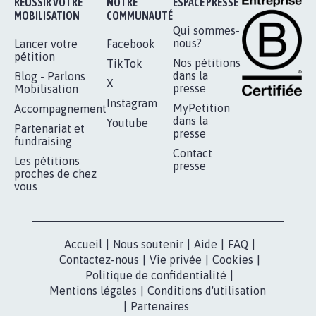
AGRESSION DE MON FILS THÉO :
SOYONS TOUS MOBILISÉS...
16.822
signatures
Je signe
RÉUSSIR VOTRE
NOTRE
ESPACE PRESSE
MOBILISATION
COMMUNAUTÉ
Qui sommes-
nous?
Lancer votre
Facebook