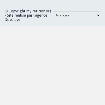
pétition
Nos pétitions
TikTok
dans la
Blog - Parlons
X
presse
Mobilisation
Instagram
MyPetition
Accompagnement
dans la
Youtube
Partenariat et
presse
fundraising
Contact
Les pétitions
presse
proches de chez
vous
Accueil
|
Nous soutenir
|
Aide
|
FAQ
|
Contactez-nous
|
Vie privée
|
Cookies
|
Politique de confidentialité
|
Mentions légales
|
Conditions d'utilisation
|
Partenaires
© Copyright MyPetition.org
- Site réalisé par l'agence