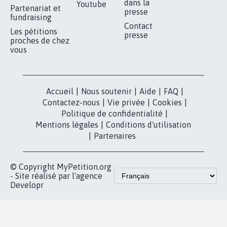
RÉUSSIR VOTRE
NOTRE
ESPACE PRESSE
MOBILISATION
COMMUNAUTÉ
Qui sommes-
nous?
Lancer votre
Facebook
pétition
Nos pétitions
TikTok
dans la
Blog - Parlons
X
presse
Mobilisation
Instagram
MyPetition
Accompagnement
dans la
Youtube
Partenariat et
presse
fundraising
Contact
Les pétitions
presse
proches de chez
vous
Accueil
|
Nous soutenir
|
Aide
|
FAQ
|
Contactez-nous
|
Vie privée
|
Cookies
|
Politique de confidentialité
|
Mentions légales
|
Conditions d'utilisation