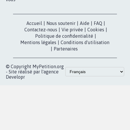
Nos pétitions
TikTok
dans la
Blog - Parlons
X
presse
Mobilisation
Instagram
MyPetition
Accompagnement
dans la
Youtube
Partenariat et
presse
fundraising
Contact
Les pétitions
presse
proches de chez
vous
Accueil
|
Nous soutenir
|
Aide
|
FAQ
|
Contactez-nous
|
Vie privée
|
Cookies
|
Politique de confidentialité
|
Mentions légales
|
Conditions d'utilisation
|
Partenaires
© Copyright MyPetition.org
- Site réalisé par l'agence