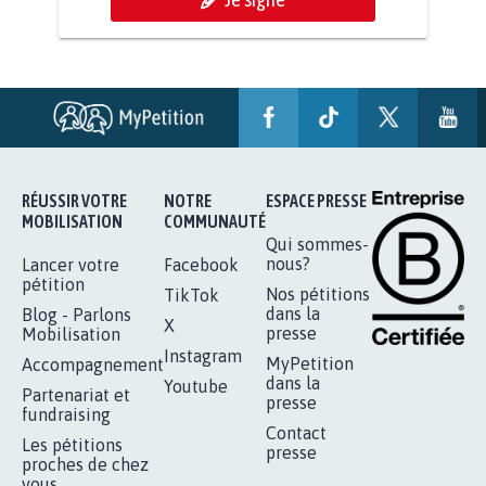
RENDRE LES CRIMES SEXUELS SUR
MINEURS IMPRESCRIPTIBLES
92.333
signatures
Je signe
RÉUSSIR VOTRE
NOTRE
ESPACE PRESSE
MOBILISATION
COMMUNAUTÉ
Qui sommes-
nous?
Lancer votre
Facebook
pétition