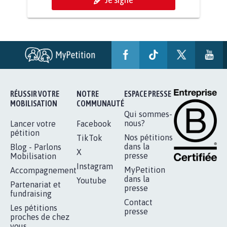
RENDRE LES CRIMES SEXUELS SUR
MINEURS IMPRESCRIPTIBLES
92.317
signatures
Je signe
RÉUSSIR VOTRE
NOTRE
ESPACE PRESSE
MOBILISATION
COMMUNAUTÉ
Qui sommes-
nous?
Lancer votre
Facebook
pétition