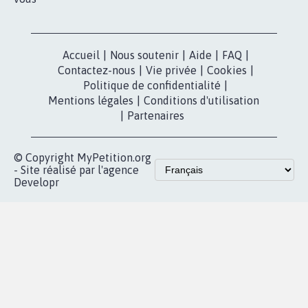
Nos pétitions
TikTok
dans la
Blog - Parlons
X
presse
Mobilisation
Instagram
MyPetition
Accompagnement
dans la
Youtube
Partenariat et
presse
fundraising
Contact
Les pétitions
presse
proches de chez
vous
Accueil
|
Nous soutenir
|
Aide
|
FAQ
|
Contactez-nous
|
Vie privée
|
Cookies
|
Politique de confidentialité
|
Mentions légales
|
Conditions d'utilisation
|
Partenaires
© Copyright MyPetition.org
- Site réalisé par l'agence