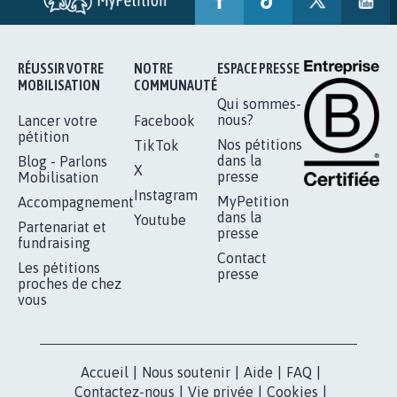
SOYONS TOUS MOBILISÉS...
16.852
signatures
Je signe
RÉUSSIR VOTRE
NOTRE
ESPACE PRESSE
MOBILISATION
COMMUNAUTÉ
Qui sommes-
nous?
Lancer votre
Facebook
pétition
Nos pétitions
TikTok
dans la
Blog - Parlons
X
presse
Mobilisation
Instagram
MyPetition
Accompagnement
dans la
Youtube
Partenariat et