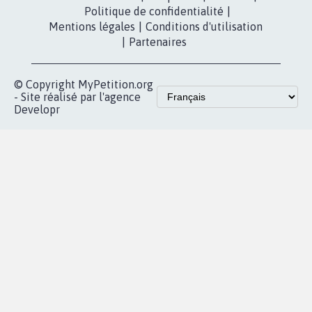
presse
fundraising
Contact
Les pétitions
presse
proches de chez
vous
Accueil
|
Nous soutenir
|
Aide
|
FAQ
|
Contactez-nous
|
Vie privée
|
Cookies
|
Politique de confidentialité
|
Mentions légales
|
Conditions d'utilisation
|
Partenaires
© Copyright MyPetition.org
- Site réalisé par l'agence
Developr