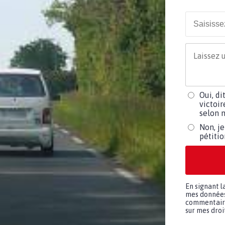
Oui, di
victoir
selon m
Non, je
pétiti
En signant l
mes données 
commentaires
sur mes droit