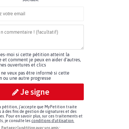
tes-moi si cette pétition atteint la
e et comment je peux en aider d'autres,
es ouvertures et clics
 ne veux pas être informé si cette
on ou une autre progresse
Je signe
a pétition, j'accepte que MyPetition traite
à des fins de gestion de signatures et des
. Pour en savoir plus, sur ces traitements et
s, je consulte les
conditions d'utilisation.
Partagez la pétition avec vos amis :