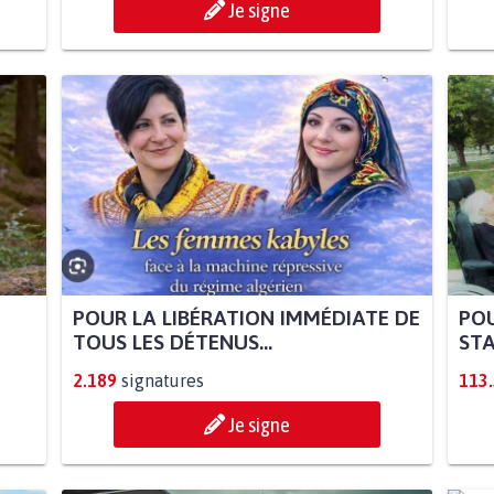
Je signe
POUR LA LIBÉRATION IMMÉDIATE DE
POU
TOUS LES DÉTENUS...
STA
2.189
signatures
113
Je signe