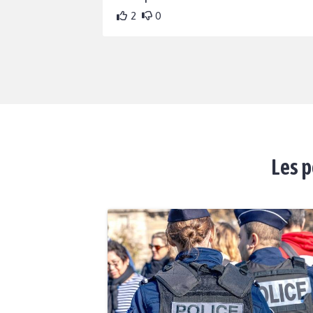
2
0
Les p