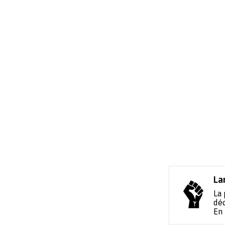
La
La 
déc
En