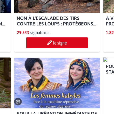
NON À L'ESCALADE DES TIRS
À V
...
CONTRE LES LOUPS : PROTÉGEONS...
PRO
29.533
signatures
1.82
Je signe
POU
STA
POUR LA LIBÉRATION IMMÉDIATE DE