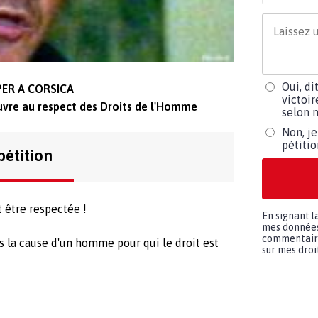
Oui, di
PER A CORSICA
victoir
uvre au respect des Droits de l'Homme
selon m
Non, je
pétiti
pétition
t être respectée !
En signant l
mes données 
commentaires
s la cause d'un homme pour qui le droit est
sur mes droit