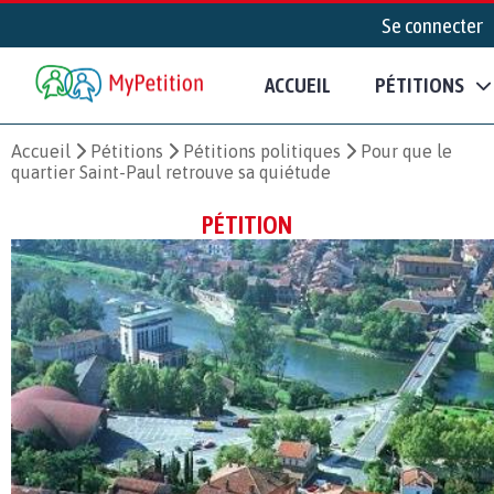
Se connecter
ACCUEIL
PÉTITIONS
Accueil
Pétitions
Pétitions politiques
Pour que le
quartier Saint-Paul retrouve sa quiétude
PÉTITION