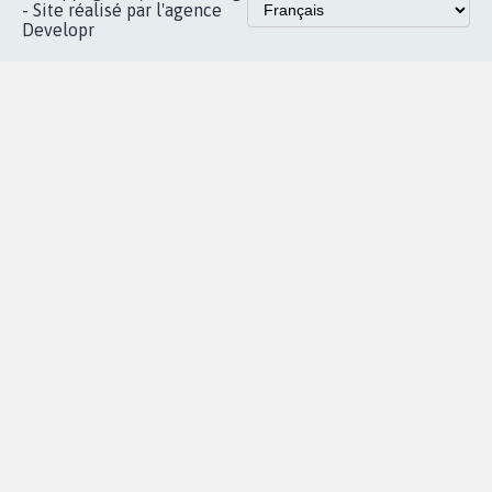
Accueil
|
Nous soutenir
|
Aide
|
FAQ
|
Contactez-nous
|
Vie privée
|
Cookies
|
Politique de confidentialité
|
Mentions légales
|
Conditions d'utilisation
|
Partenaires
© Copyright MyPetition.org
- Site réalisé par l'agence
Developr