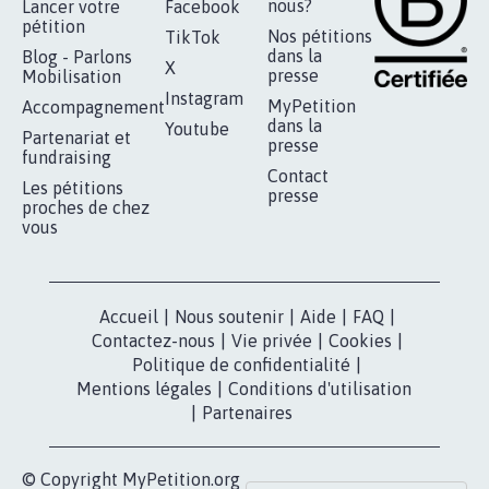
RÉUSSIR VOTRE
NOTRE
ESPACE PRESSE
MOBILISATION
COMMUNAUTÉ
Qui sommes-
nous?
Lancer votre
Facebook
pétition
Nos pétitions
TikTok
dans la
Blog - Parlons
X
presse
Mobilisation
Instagram
MyPetition
Accompagnement
dans la
Youtube
Partenariat et
presse
fundraising
Contact
Les pétitions
presse
proches de chez
vous