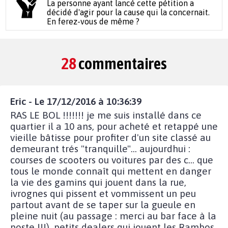
La personne ayant lancé cette pétition a
décidé d'agir pour la cause qui la concernait.
En ferez-vous de même ?
28
commentaires
Eric - Le 17/12/2016 à 10:36:39
RAS LE BOL !!!!!!! je me suis installé dans ce
quartier il a 10 ans, pour acheté et retappé une
vieille bâtisse pour profiter d'un site classé au
demeurant trés "tranquille"... aujourdhui :
courses de scooters ou voitures par des c... que
tous le monde connaît qui mettent en danger
la vie des gamins qui jouent dans la rue,
ivrognes qui pissent et vommissent un peu
partout avant de se taper sur la gueule en
pleine nuit (au passage : merci au bar face à la
poste !!!), petits dealers qui jouent les Rambos