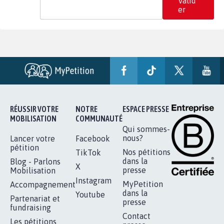
Valid
er
RÉUSSIR VOTRE
NOTRE
ESPACE PRESSE
MOBILISATION
COMMUNAUTÉ
Qui sommes-
nous?
Lancer votre
Facebook
pétition
Nos pétitions
TikTok
dans la
Blog - Parlons
X
presse
Mobilisation
Instagram
MyPetition
Accompagnement
dans la
Youtube
Partenariat et
presse
fundraising
Contact
Les pétitions