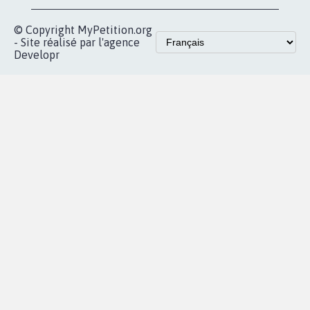
pétition
Nos pétitions
TikTok
dans la
Blog - Parlons
X
presse
Mobilisation
Instagram
MyPetition
Accompagnement
dans la
Youtube
Partenariat et
presse
fundraising
Contact
Les pétitions
presse
proches de chez
vous
Accueil
|
Nous soutenir
|
Aide
|
FAQ
|
Contactez-nous
|
Vie privée
|
Cookies
|
Politique de confidentialité
|
Mentions légales
|
Conditions d'utilisation
|
Partenaires
© Copyright MyPetition.org
- Site réalisé par l'agence