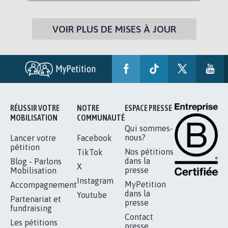
VOIR PLUS DE MISES À JOUR
RÉUSSIR VOTRE
NOTRE
ESPACE PRESSE
MOBILISATION
COMMUNAUTÉ
Qui sommes-
nous?
Lancer votre
Facebook
pétition
Nos pétitions
TikTok
dans la
Blog - Parlons
X
presse
Mobilisation
Instagram
MyPetition
Accompagnement
dans la
Youtube
Partenariat et
presse
fundraising
Contact
Les pétitions
presse