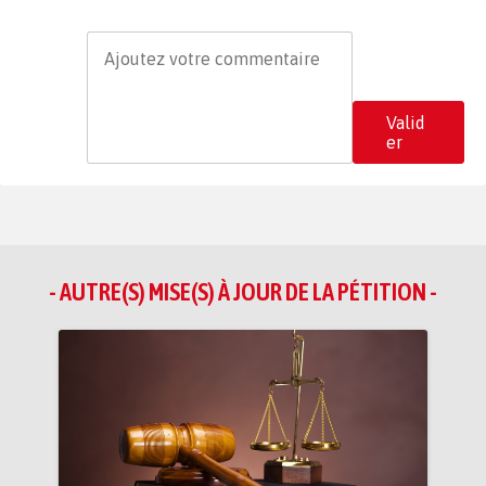
Valid
er
- AUTRE(S) MISE(S) À JOUR DE LA PÉTITION -