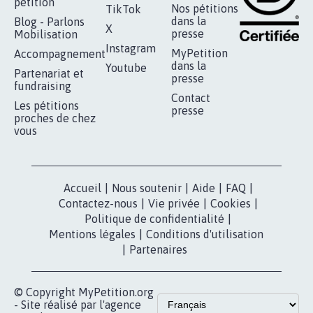
RÉUSSIR VOTRE
NOTRE
ESPACE PRESSE
MOBILISATION
COMMUNAUTÉ
Qui sommes-
nous?
Lancer votre
Facebook
pétition
Nos pétitions
TikTok
dans la
Blog - Parlons
X
presse
Mobilisation
Instagram
MyPetition
Accompagnement
dans la
Youtube
Partenariat et
presse
fundraising
Contact
Les pétitions
presse
proches de chez
vous