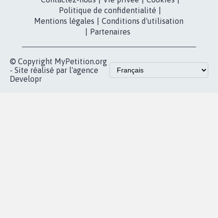
presse
fundraising
Contact
Les pétitions
presse
proches de chez
vous
Accueil
|
Nous soutenir
|
Aide
|
FAQ
|
Contactez-nous
|
Vie privée
|
Cookies
|
Politique de confidentialité
|
Mentions légales
|
Conditions d'utilisation
|
Partenaires
© Copyright MyPetition.org
- Site réalisé par l'agence
Developr