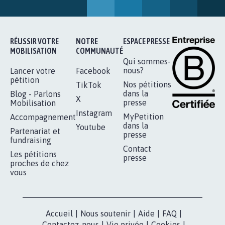
SOYONS TOUS MOBILISÉS...
16.806
signatures
Je signe
RÉUSSIR VOTRE
NOTRE
ESPACE PRESSE
MOBILISATION
COMMUNAUTÉ
Qui sommes-
nous?
Lancer votre
Facebook
pétition
Nos pétitions
TikTok
dans la
Blog - Parlons
X
presse
Mobilisation
Instagram
MyPetition
Accompagnement
dans la
Youtube
Partenariat et