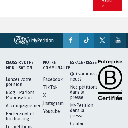
Valid
er
RÉUSSIR VOTRE
NOTRE
ESPACE PRESSE
MOBILISATION
COMMUNAUTÉ
Qui sommes-
nous?
Lancer votre
Facebook
pétition
Nos pétitions
TikTok
dans la
Blog - Parlons
X
presse
Mobilisation
Instagram
MyPetition
Accompagnement
dans la
Youtube
Partenariat et
presse
fundraising
Contact
Les pétitions