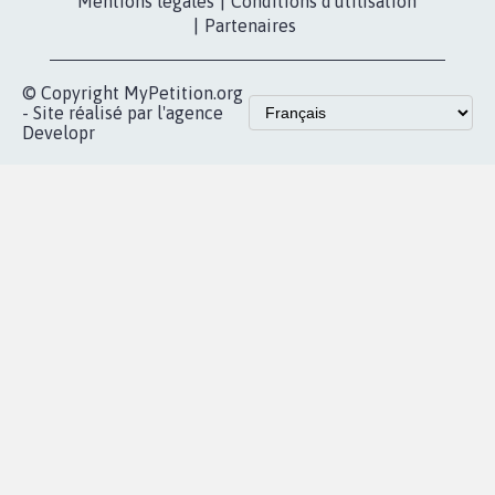
Les pétitions
presse
proches de chez
vous
Accueil
|
Nous soutenir
|
Aide
|
FAQ
|
Contactez-nous
|
Vie privée
|
Cookies
|
Politique de confidentialité
|
Mentions légales
|
Conditions d'utilisation
|
Partenaires
© Copyright MyPetition.org
- Site réalisé par l'agence
Developr