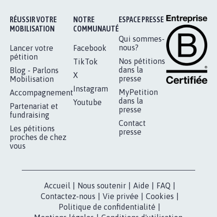
16.842
signatures
Je signe
RÉUSSIR VOTRE
NOTRE
ESPACE PRESSE
MOBILISATION
COMMUNAUTÉ
Qui sommes-
nous?
Lancer votre
Facebook
pétition
Nos pétitions
TikTok
dans la
Blog - Parlons
X
presse
Mobilisation
Instagram
MyPetition
Accompagnement
dans la
Youtube
Partenariat et
presse
fundraising
Contact