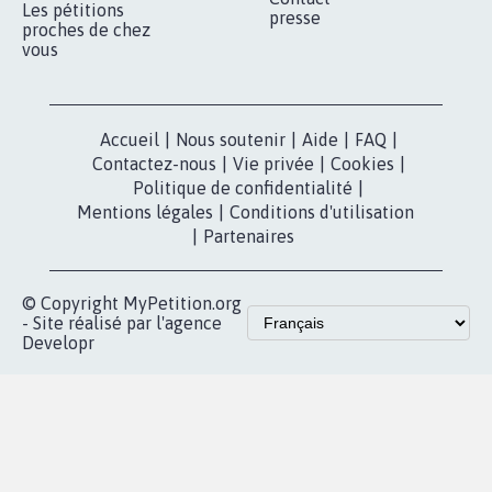
Qui sommes-
nous?
Lancer votre
Facebook
pétition
Nos pétitions
TikTok
dans la
Blog - Parlons
X
presse
Mobilisation
Instagram
MyPetition
Accompagnement
dans la
Youtube
Partenariat et
presse
fundraising
Contact
Les pétitions
presse
proches de chez
vous
Accueil
|
Nous soutenir
|
Aide
|
FAQ
|
Contactez-nous
|
Vie privée
|
Cookies
|
Politique de confidentialité
|
Mentions légales
|
Conditions d'utilisation
|
Partenaires