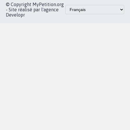
Accueil
|
Nous soutenir
|
Aide
|
FAQ
|
Contactez-nous
|
Vie privée
|
Cookies
|
Politique de confidentialité
|
Mentions légales
|
Conditions d'utilisation
|
Partenaires
© Copyright MyPetition.org
- Site réalisé par l'agence
Developr