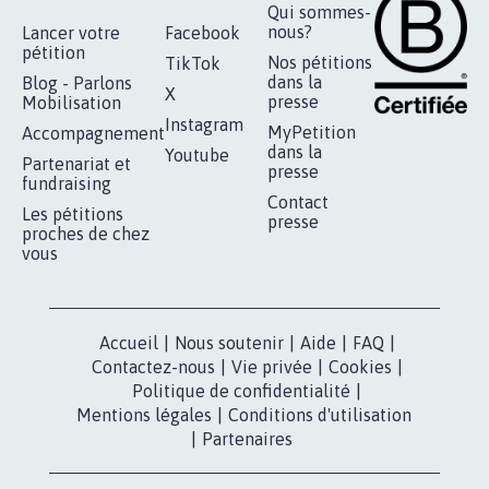
RÉUSSIR VOTRE
NOTRE
ESPACE PRESSE
MOBILISATION
COMMUNAUTÉ
Qui sommes-
nous?
Lancer votre
Facebook
pétition
Nos pétitions
TikTok
dans la
Blog - Parlons
X
presse
Mobilisation
Instagram
MyPetition
Accompagnement
dans la
Youtube
Partenariat et
presse
fundraising
Contact
Les pétitions
presse
proches de chez
vous