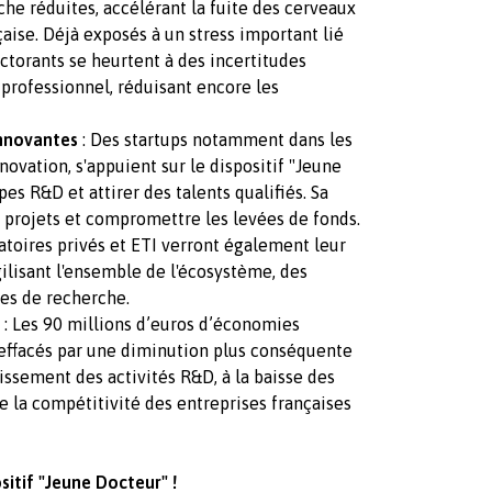
he réduites, accélérant la fuite des cerveaux
çaise. Déjà exposés à un stress important lié
torants se heurtent à des incertitudes
 professionnel, réduisant encore les
innovantes
: Des startups notamment dans les
novation, s'appuient sur le dispositif "Jeune
es R&D et attirer des talents qualifiés. Sa
s projets et compromettre les levées de fonds.
ratoires privés et ETI verront également leur
agilisant l'ensemble de l'écosystème, des
res de recherche.
: Les 90 millions d’euros d’économies
effacés par une diminution plus conséquente
tissement des activités R&D, à la baisse des
e la compétitivité des entreprises françaises
sitif "Jeune Docteur" !