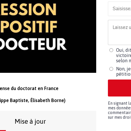
Oui, di
victoir
selon m
Non, je
pétiti
fense du doctorat en France
ppe Baptiste, Élisabeth Borne)
En signant l
mes données 
commentaires
sur mes droit
Mise à jour