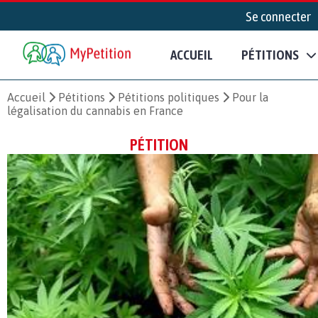
Se connecter
ACCUEIL
PÉTITIONS
Accueil
Pétitions
Pétitions politiques
Pour la
légalisation du cannabis en France
PÉTITION