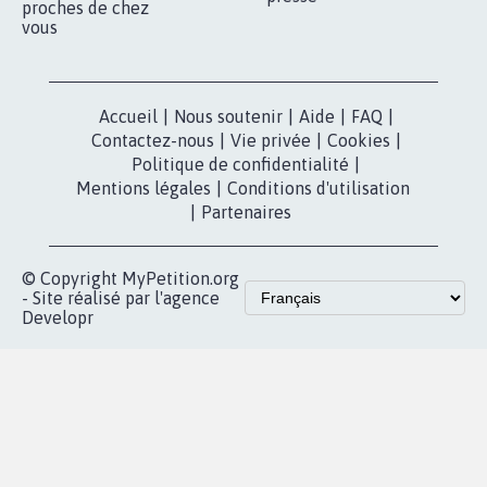
nous?
Lancer votre
Facebook
pétition
Nos pétitions
TikTok
dans la
Blog - Parlons
X
presse
Mobilisation
Instagram
MyPetition
Accompagnement
dans la
Youtube
Partenariat et
presse
fundraising
Contact
Les pétitions
presse
proches de chez
vous
Accueil
|
Nous soutenir
|
Aide
|
FAQ
|
Contactez-nous
|
Vie privée
|
Cookies
|
Politique de confidentialité
|
Mentions légales
|
Conditions d'utilisation
|
Partenaires
© Copyright MyPetition.org