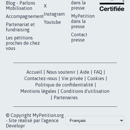
RÉUSSIR VOTRE
NOTRE
ESPACE PRESSE
MOBILISATION
COMMUNAUTÉ
Qui sommes-
nous?
Lancer votre
Facebook
pétition
Nos pétitions
TikTok
dans la
Blog - Parlons
X
presse
Mobilisation
Instagram
MyPetition
Accompagnement
dans la
Youtube
Partenariat et
presse
fundraising
Contact
Les pétitions
presse
proches de chez
vous
Accueil
|
Nous soutenir
|
Aide
|
FAQ
|