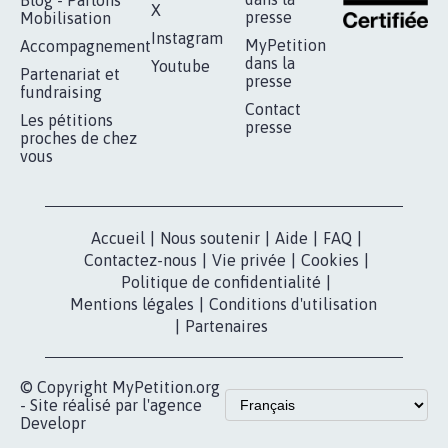
RÉUSSIR VOTRE
NOTRE
ESPACE PRESSE
MOBILISATION
COMMUNAUTÉ
Qui sommes-
nous?
Lancer votre
Facebook
pétition
Nos pétitions
TikTok
dans la
Blog - Parlons
X
presse
Mobilisation
Instagram
MyPetition
Accompagnement
dans la
Youtube
Partenariat et
presse
fundraising
Contact
Les pétitions
presse
proches de chez
vous
Accueil
|
Nous soutenir
|
Aide
|
FAQ
|
Contactez-nous
|
Vie privée
|
Cookies
|