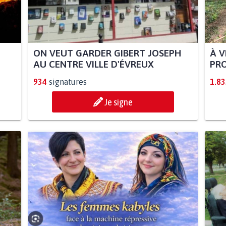
ON VEUT GARDER GIBERT JOSEPH
À V
AU CENTRE VILLE D'ÉVREUX
PRO
934
signatures
1.83
Je signe