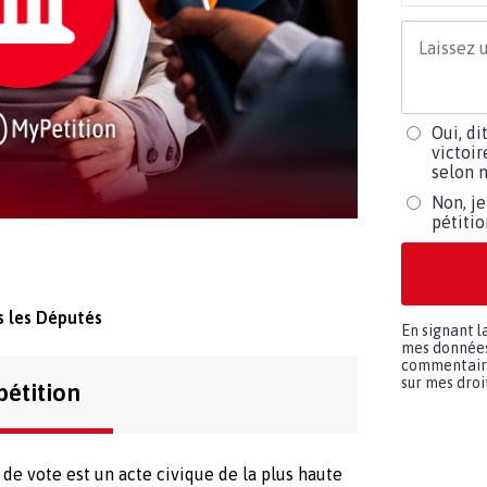
Oui, di
victoir
selon m
Non, je
pétiti
 les Députés
En signant l
mes données 
commentaires
sur mes droit
pétition
 de vote est un acte civique de la plus haute