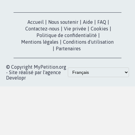
Nos pétitions
TikTok
dans la
Blog - Parlons
X
presse
Mobilisation
Instagram
MyPetition
Accompagnement
dans la
Youtube
Partenariat et
presse
fundraising
Contact
Les pétitions
presse
proches de chez
vous
Accueil
|
Nous soutenir
|
Aide
|
FAQ
|
Contactez-nous
|
Vie privée
|
Cookies
|
Politique de confidentialité
|
Mentions légales
|
Conditions d'utilisation
|
Partenaires
© Copyright MyPetition.org
- Site réalisé par l'agence
Developr