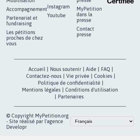
RÉUSSIR VOTRE
NOTRE
ESPACE PRESSE
MOBILISATION
COMMUNAUTÉ
Qui sommes-
nous?
Lancer votre
Facebook
pétition
Nos pétitions
TikTok
dans la
Blog - Parlons
X
presse
Mobilisation
Instagram
MyPetition
Accompagnement
dans la
Youtube
Partenariat et
presse
fundraising
Contact
Les pétitions
presse
proches de chez
vous
Accueil
|
Nous soutenir
|
Aide
|
FAQ
|
Contactez-nous
|
Vie privée
|
Cookies
|