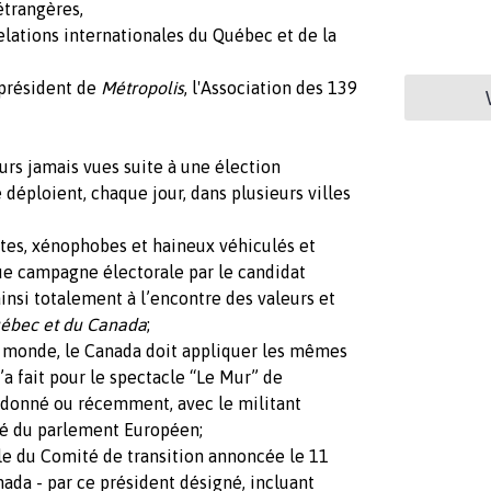
étrangères,
elations internationales du Québec et de la
 président de
Métropolis
, l'Association des 139
urs jamais vues suite à une élection
 déploient, chaque jour, dans plusieurs villes
istes, xénophobes et haineux véhiculés et
ue campagne électorale par le candidat
insi totalement à l’encontre des valeurs et
Québec et du Canada
;
e monde, le Canada doit appliquer les mêmes
’a fait pour le spectacle “Le Mur” de
eudonné ou récemment, avec le militant
té du parlement Européen;
le du Comité de transition annoncée le 11
ada - par ce président désigné, incluant