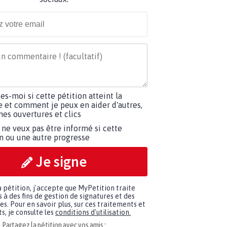
tes-moi si cette pétition atteint la
e et comment je peux en aider d'autres,
es ouvertures et clics
 ne veux pas être informé si cette
on ou une autre progresse
Je signe
a pétition, j'accepte que MyPetition traite
à des fins de gestion de signatures et des
. Pour en savoir plus, sur ces traitements et
s, je consulte les
conditions d'utilisation.
Partagez la pétition avec vos amis :