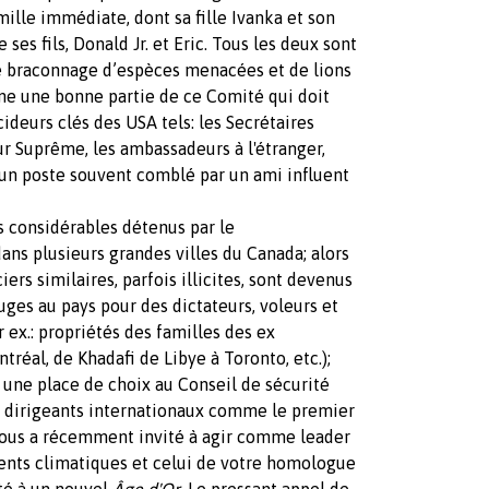
ille immédiate, dont sa fille Ivanka et son
s fils, Donald Jr. et Eric. Tous les deux sont
e braconnage d’espèces menacées et de lions
rme une bonne partie de ce Comité qui doit
ideurs clés des USA tels: les Secrétaires
our Suprême, les ambassadeurs à l'étranger,
 un poste souvent comblé par un ami influent
s considérables détenus par le
ns plusieurs grandes villes du Canada; alors
ers similaires, parfois illicites, sont devenus
uges au pays pour des dictateurs, voleurs et
 ex.: propriétés des familles des ex
tréal, de Khadafi de Libye à Toronto, etc.);
une place de choix au Conseil de sécurité
s dirigeants internationaux comme le premier
 vous a récemment invité à agir comme leader
nts climatiques et celui de votre homologue
ité à un nouvel
Âge d'Or
. Le pressant appel de