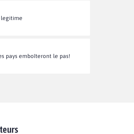
 legitime
es pays emboîteront le pas!
ateurs