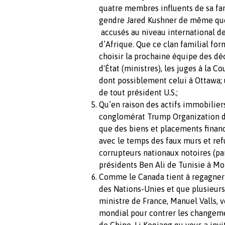
quatre membres influents de sa fam
gendre Jared Kushner de même que se
accusés au niveau international d
d’Afrique. Que ce clan familial fo
choisir la prochaine équipe des déc
d'État (ministres), les juges à la C
dont possiblement celui à Ottawa;
de tout président U.S.;
Qu’en raison des actifs immobilier
conglomérat Trump Organization da
que des biens et placements financi
avec le temps des faux murs et ref
corrupteurs nationaux notoires (par
présidents Ben Ali de Tunisie à Mon
Comme le Canada tient à regagner 
des Nations-Unies et que plusieur
ministre de France, Manuel Valls,
mondial pour contrer les changeme
de Chine, Li Keqiang qu vous a inv