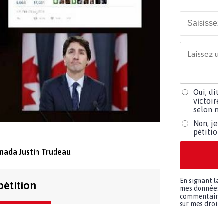
Oui, di
victoir
selon m
Non, je
pétiti
nada Justin Trudeau
En signant l
pétition
mes données 
commentaires
sur mes droit