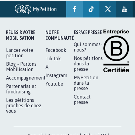
RÉUSSIR VOTRE
NOTRE
ESPACE PRESSE
MOBILISATION
COMMUNAUTÉ
Qui sommes-
nous?
Lancer votre
Facebook
pétition
Nos pétitions
TikTok
dans la
Blog - Parlons
X
presse
Mobilisation
Instagram
MyPetition
Accompagnement
dans la
Youtube
Partenariat et
presse
fundraising
Contact
Les pétitions
presse
proches de chez
vous