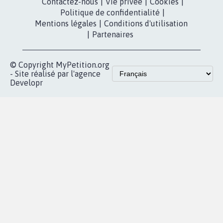
Partenariat et
presse
fundraising
Contact
Les pétitions
presse
proches de chez
vous
Accueil
|
Nous soutenir
|
Aide
|
FAQ
|
Contactez-nous
|
Vie privée
|
Cookies
|
Politique de confidentialité
|
Mentions légales
|
Conditions d'utilisation
|
Partenaires
© Copyright MyPetition.org
- Site réalisé par l'agence
Developr