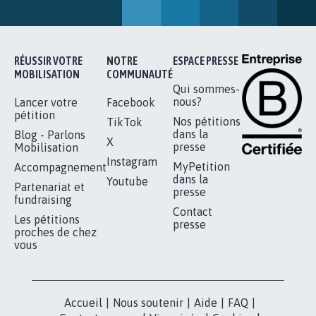
SOYONS TOUS MOBILISÉS...
16.831
signatures
Je signe
RÉUSSIR VOTRE
NOTRE
ESPACE PRESSE
MOBILISATION
COMMUNAUTÉ
Qui sommes-
nous?
Lancer votre
Facebook
pétition
Nos pétitions
TikTok
dans la
Blog - Parlons
X
presse
Mobilisation
Instagram
MyPetition
Accompagnement
dans la
Youtube