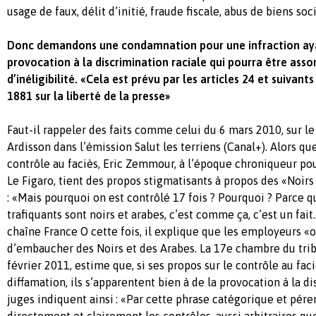
usage de faux, délit d’initié, fraude fiscale, abus de biens soci
Donc demandons une condamnation pour une infraction ayan
provocation à la discrimination raciale qui pourra être asso
d’inéligibilité. «Cela est prévu par les articles 24 et suivants 
1881 sur la liberté de la presse»
Faut-il rappeler des faits comme celui du 6 mars 2010, sur le
Ardisson dans l’émission Salut les terriens (Canal+). Alors qu
contrôle au faciès, Eric Zemmour, à l’époque chroniqueur pour
Le Figaro, tient des propos stigmatisants à propos des «Noirs
: «Mais pourquoi on est contrôlé 17 fois ? Pourquoi ? Parce q
trafiquants sont noirs et arabes, c’est comme ça, c’est un fait
chaîne France O cette fois, il explique que les employeurs «o
d’embaucher des Noirs et des Arabes. La 17e chambre du trib
février 2011, estime que, si ses propos sur le contrôle au fac
diffamation, ils s’apparentent bien à de la provocation à la di
juges indiquent ainsi : «Par cette phrase catégorique et pérem
directement et clairement les contrôles, aussi arbitraires q