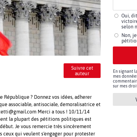
Oui, di
victoir
selon m
Non, je
pétiti
Suivre cet
En signant l
auteur
mes données 
commentaires
sur mes droit
e République ? Donnez vos idées, adherer
que associable, antisociale, demoralisatrice et
tetti@gmail.com
Merci a tous ! 10/11/14
ent la plupart des pétitions politiques est
 début. Je vous remercie très sincèrement
s ceux qui veulent s'engager pour protester