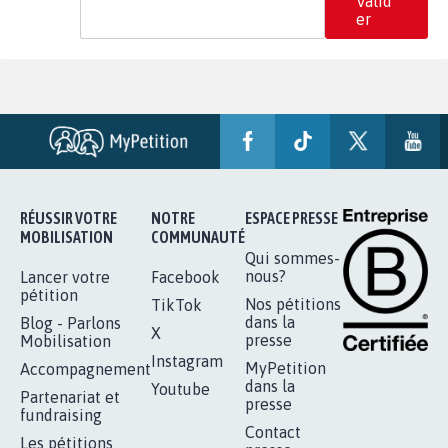
Valid
er
RÉUSSIR VOTRE
NOTRE
ESPACE PRESSE
MOBILISATION
COMMUNAUTÉ
Qui sommes-
nous?
Lancer votre
Facebook
pétition
Nos pétitions
TikTok
dans la
Blog - Parlons
X
presse
Mobilisation
Instagram
MyPetition
Accompagnement
dans la
Youtube
Partenariat et
presse
fundraising
Contact
Les pétitions