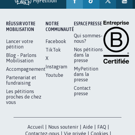
SOYONS TOUS MOBILISÉS...
16.806
signatures
Je signe
RÉUSSIR VOTRE
NOTRE
ESPACE PRESSE
MOBILISATION
COMMUNAUTÉ
Qui sommes-
nous?
Lancer votre
Facebook
pétition
Nos pétitions
TikTok
dans la
Blog - Parlons
X
presse
Mobilisation
Instagram
MyPetition
Accompagnement
dans la
Youtube
Partenariat et