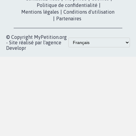
presse
fundraising
Contact
Les pétitions
presse
proches de chez
vous
Accueil
|
Nous soutenir
|
Aide
|
FAQ
|
Contactez-nous
|
Vie privée
|
Cookies
|
Politique de confidentialité
|
Mentions légales
|
Conditions d'utilisation
|
Partenaires
© Copyright MyPetition.org
- Site réalisé par l'agence
Developr