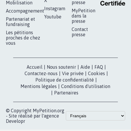
RÉUSSIR VOTRE
NOTRE
ESPACE PRESSE
MOBILISATION
COMMUNAUTÉ
Qui sommes-
nous?
Lancer votre
Facebook
pétition
Nos pétitions
TikTok
dans la
Blog - Parlons
X
presse
Mobilisation
Instagram
MyPetition
Accompagnement
dans la
Youtube
Partenariat et
presse
fundraising
Contact
Les pétitions
presse
proches de chez
vous
Accueil
|
Nous soutenir
|
Aide
|
FAQ
|
Contactez-nous
|
Vie privée
|
Cookies
|