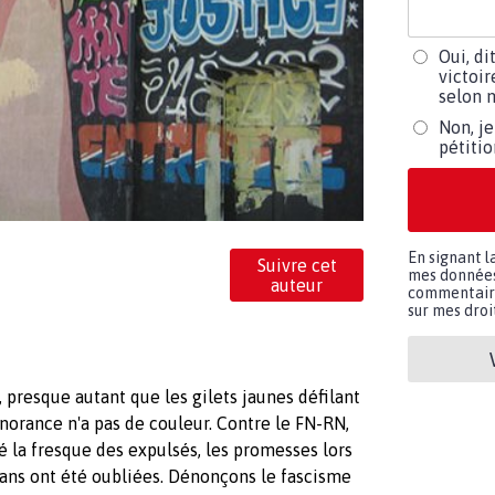
Oui, di
victoir
selon m
Non, je
pétiti
En signant l
Suivre cet
mes données 
auteur
commentaires
sur mes droit
 presque autant que les gilets jaunes défilant
gnorance n'a pas de couleur. Contre le FN-RN,
 la fresque des expulsés, les promesses lors
0 ans ont été oubliées. Dénonçons le fascisme