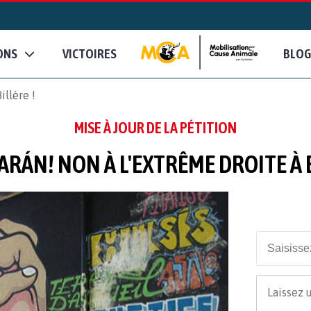
ONS
VICTOIRES
BLOG
illère !
MISE À JOUR DE LA PÉTITION
ARÁN! NON À L'EXTRÊME DROITE À B