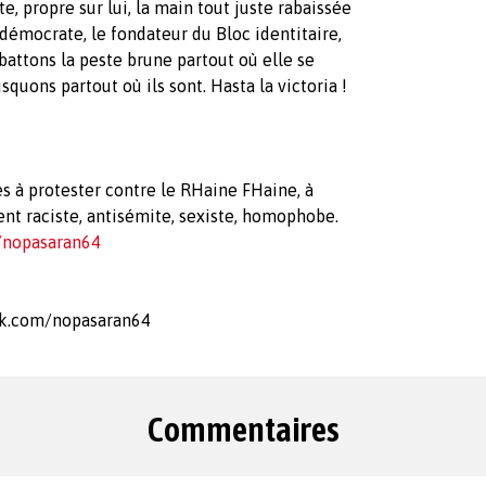
e, propre sur lui, la main tout juste rabaissée
n démocrate, le fondateur du Bloc identitaire,
battons la peste brune partout où elle se
quons partout où ils sont. Hasta la victoria !
s à protester contre le RHaine FHaine, à
t raciste, antisémite, sexiste, homophobe.
/nopasaran64
ok.com/nopasaran64
Commentaires