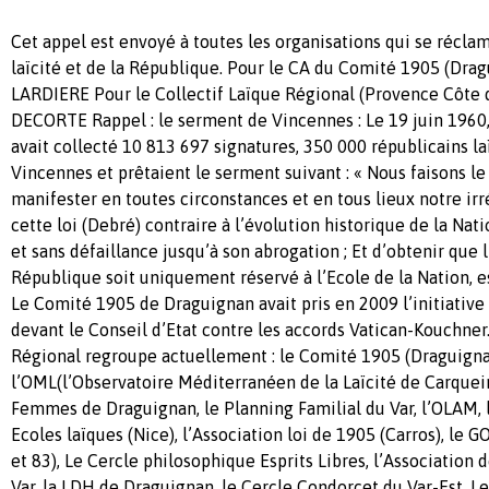
Cet appel est envoyé à toutes les organisations qui se récla
laïcité et de la République. Pour le CA du Comité 1905 (Drag
LARDIERE Pour le Collectif Laïque Régional (Provence Côte d
DECORTE Rappel : le serment de Vincennes : Le 19 juin 1960
avait collecté 10 813 697 signatures, 350 000 républicains l
Vincennes et prêtaient le serment suivant : « Nous faisons l
manifester en toutes circonstances et en tous lieux notre ir
cette loi (Debré) contraire à l’évolution historique de la Nati
et sans défaillance jusqu’à son abrogation ; Et d’obtenir que l’
République soit uniquement réservé à l’Ecole de la Nation, e
Le Comité 1905 de Draguignan avait pris en 2009 l’initiative
devant le Conseil d’Etat contre les accords Vatican-Kouchner.
Régional regroupe actuellement : le Comité 1905 (Draguigna
l’OML(l’Observatoire Méditerranéen de la Laïcité de Carque
Femmes de Draguignan, le Planning Familial du Var, l’OLAM, 
Ecoles laïques (Nice), l’Association loi de 1905 (Carros), le 
et 83), Le Cercle philosophique Esprits Libres, l’Association 
Var, la LDH de Draguignan, le Cercle Condorcet du Var-Est, L