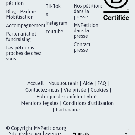
RÉUSSIR VOTRE
NOTRE
ESPACE PRESSE
MOBILISATION
COMMUNAUTÉ
Qui sommes-
nous?
Lancer votre
Facebook
pétition
Nos pétitions
TikTok
dans la
Blog - Parlons
X
presse
Mobilisation
Instagram
MyPetition
Accompagnement
dans la
Youtube
Partenariat et
presse
fundraising
Contact
Les pétitions
presse
proches de chez
vous