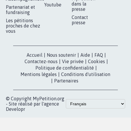
Je signe
RÉUSSIR VOTRE
NOTRE
ESPACE PRESSE
MOBILISATION
COMMUNAUTÉ
Qui sommes-
nous?
Lancer votre
Facebook
pétition
Nos pétitions
TikTok
dans la
Blog - Parlons
X
presse
Mobilisation
Instagram
MyPetition
Accompagnement
dans la
Youtube
Partenariat et
presse
fundraising
Contact
Les pétitions