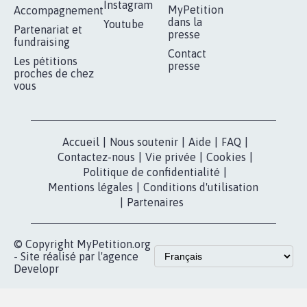
RÉUSSIR VOTRE
NOTRE
ESPACE PRESSE
MOBILISATION
COMMUNAUTÉ
Qui sommes-
nous?
Lancer votre
Facebook
pétition
Nos pétitions
TikTok
dans la
Blog - Parlons
X
presse
Mobilisation
Instagram
MyPetition
Accompagnement
dans la
Youtube
Partenariat et
presse
fundraising
Contact
Les pétitions
presse
proches de chez
vous
Accueil
|
Nous soutenir
|
Aide
|
FAQ
|
Contactez-nous
|
Vie privée
|
Cookies
|
Politique de confidentialité
|