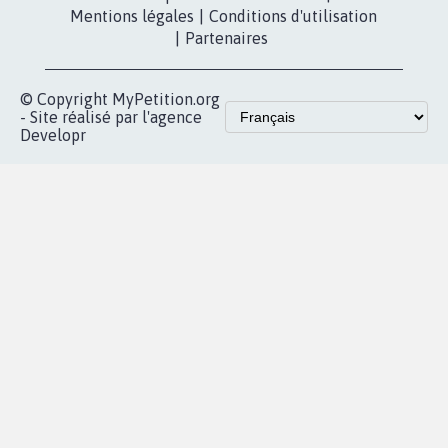
Contact
Les pétitions
presse
proches de chez
vous
Accueil
|
Nous soutenir
|
Aide
|
FAQ
|
Contactez-nous
|
Vie privée
|
Cookies
|
Politique de confidentialité
|
Mentions légales
|
Conditions d'utilisation
|
Partenaires
© Copyright MyPetition.org
- Site réalisé par l'agence
Developr