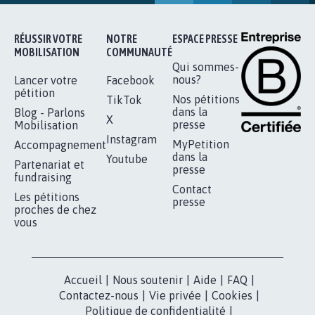
16.846
signatures
Je signe
RÉUSSIR VOTRE
NOTRE
ESPACE PRESSE
MOBILISATION
COMMUNAUTÉ
Qui sommes-
nous?
Lancer votre
Facebook
pétition
Nos pétitions
TikTok
dans la
Blog - Parlons
X
presse
Mobilisation
Instagram
MyPetition
Accompagnement
dans la
Youtube
Partenariat et
presse
fundraising