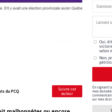
Oui, di
victoir
selon m
Non, je
pétiti
En signant l
Suivre cet
nts du PCQ
mes données 
auteur
commentaires
sur mes droit
soit malhonnêtes ou encore