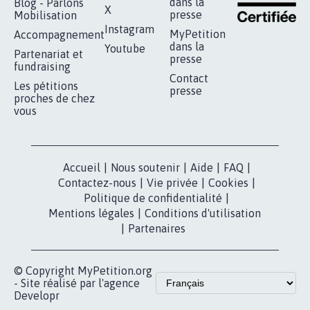
SOYONS TOUS MOBILISÉS...
16.811
signatures
Je signe
RÉUSSIR VOTRE
NOTRE
ESPACE PRESSE
MOBILISATION
COMMUNAUTÉ
Qui sommes-
nous?
Lancer votre
Facebook
pétition
Nos pétitions
TikTok
dans la
Blog - Parlons
X
presse
Mobilisation
Instagram
MyPetition
Accompagnement
dans la
Youtube