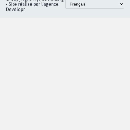
Accueil
|
Nous soutenir
|
Aide
|
FAQ
|
Contactez-nous
|
Vie privée
|
Cookies
|
Politique de confidentialité
|
Mentions légales
|
Conditions d'utilisation
|
Partenaires
© Copyright MyPetition.org
- Site réalisé par l'agence
Developr