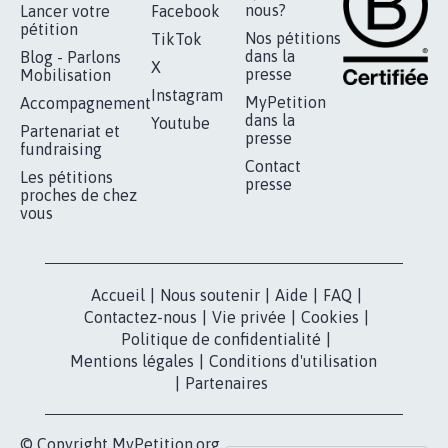
RÉUSSIR VOTRE
NOTRE
ESPACE PRESSE
MOBILISATION
COMMUNAUTÉ
Qui sommes-
nous?
Lancer votre
Facebook
pétition
Nos pétitions
TikTok
dans la
Blog - Parlons
X
presse
Mobilisation
Instagram
MyPetition
Accompagnement
dans la
Youtube
Partenariat et
presse
fundraising
Contact
Les pétitions
presse
proches de chez
vous