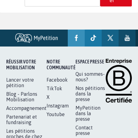
er
RÉUSSIR VOTRE
NOTRE
ESPACE PRESSE
MOBILISATION
COMMUNAUTÉ
Qui sommes-
nous?
Lancer votre
Facebook
pétition
Nos pétitions
TikTok
dans la
Blog - Parlons
X
presse
Mobilisation
Instagram
MyPetition
Accompagnement
dans la
Youtube
Partenariat et
presse
fundraising
Contact
Les pétitions
presse
proches de chez