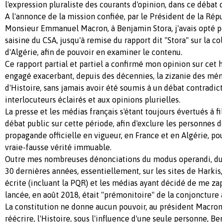
l'expression pluraliste des courants d'opinion, dans ce débat 
A l'annonce de la mission confiée, par le Président de la Rép
Monsieur Emmanuel Macron, à Benjamin Stora, j'avais opté po
saisine du CSA, jusqu'à remise du rapport dit "Stora" sur la co
d'Algérie, afin de pouvoir en examiner le contenu.
Ce rapport partial et partiel a confirmé mon opinion sur cet 
engagé exacerbant, depuis des décennies, la zizanie des mém
d'Histoire, sans jamais avoir été soumis à un débat contradic
interlocuteurs éclairés et aux opinions plurielles.
La presse et les médias français s'étant toujours évertués à fil
débat public sur cette période, afin d'exclure les personnes d
propagande officielle en vigueur, en France et en Algérie, pou
vraie-fausse vérité immuable.
Outre mes nombreuses dénonciations du modus operandi, du 
30 dernières années, essentiellement, sur les sites de Harkis, 
écrite (incluant la PQR) et les médias ayant décidé de me zapp
lancée, en août 2018, était "prémonitoire" de la conjoncture 
La constitution ne donne aucun pouvoir, au président Macron,
réécrire, l'Histoire, sous l'influence d'une seule personne, Be