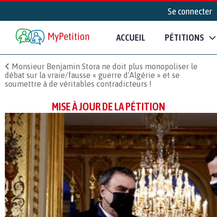
Se connecter
ACCUEIL
PÉTITIONS
Monsieur Benjamin Stora ne doit plus monopoliser le
débat sur la vraie/fausse « guerre d'Algérie » et se
soumettre à de véritables contradicteurs !
MISE À JOUR DE LA PÉTITION