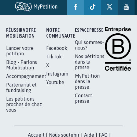
RÉUSSIR VOTRE
NOTRE
ESPACE PRESSE
MOBILISATION
COMMUNAUTÉ
Qui sommes-
nous?
Lancer votre
Facebook
pétition
Nos pétitions
TikTok
dans la
Blog - Parlons
X
presse
Mobilisation
Instagram
MyPetition
Accompagnement
dans la
Youtube
Partenariat et
presse
fundraising
Contact
Les pétitions
presse
proches de chez
vous
Accueil
|
Nous soutenir
|
Aide
|
FAQ
|