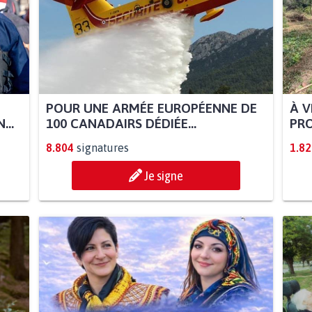
POUR UNE ARMÉE EUROPÉENNE DE
À V
...
100 CANADAIRS DÉDIÉE...
PRO
8.804
signatures
1.82
Je signe