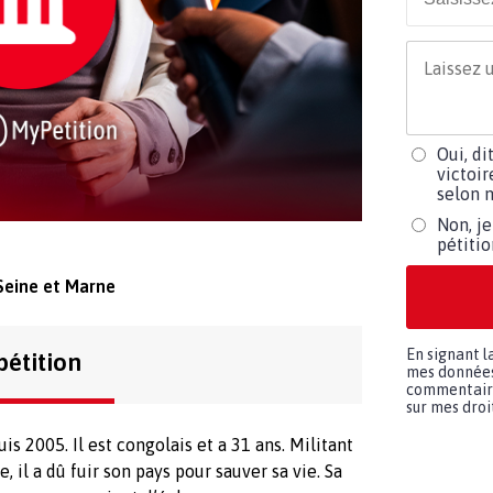
Oui, di
victoir
selon m
Non, je
pétiti
Seine et Marne
En signant l
pétition
mes données 
commentaires
sur mes droit
2005. Il est congolais et a 31 ans. Militant
 il a dû fuir son pays pour sauver sa vie. Sa