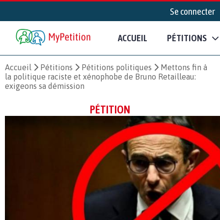
Se connecter
ACCUEIL
PÉTITIONS
Accueil
Pétitions
Pétitions politiques
Mettons fin à
la politique raciste et xénophobe de Bruno Retailleau:
exigeons sa démission
PÉTITION