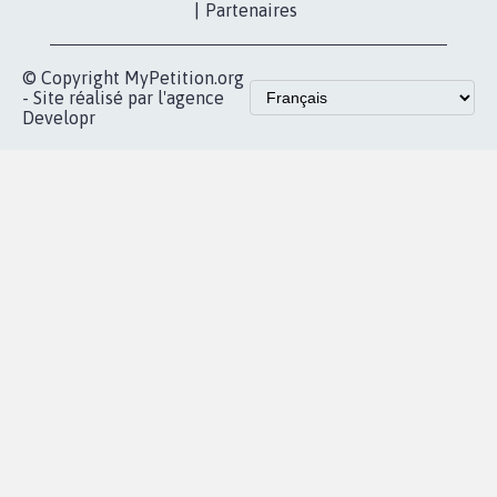
nous?
Lancer votre
Facebook
pétition
Nos pétitions
TikTok
dans la
Blog - Parlons
X
presse
Mobilisation
Instagram
MyPetition
Accompagnement
dans la
Youtube
Partenariat et
presse
fundraising
Contact
Les pétitions
presse
proches de chez
vous
Accueil
|
Nous soutenir
|
Aide
|
FAQ
|
Contactez-nous
|
Vie privée
|
Cookies
|
Politique de confidentialité
|
Mentions légales
|
Conditions d'utilisation
|
Partenaires
© Copyright MyPetition.org