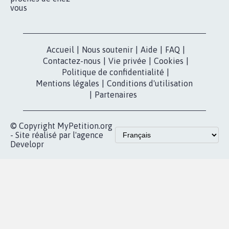
pétition
Nos pétitions
TikTok
dans la
Blog - Parlons
X
presse
Mobilisation
Instagram
MyPetition
Accompagnement
dans la
Youtube
Partenariat et
presse
fundraising
Contact
Les pétitions
presse
proches de chez
vous
Accueil
|
Nous soutenir
|
Aide
|
FAQ
|
Contactez-nous
|
Vie privée
|
Cookies
|
Politique de confidentialité
|
Mentions légales
|
Conditions d'utilisation
|
Partenaires
© Copyright MyPetition.org