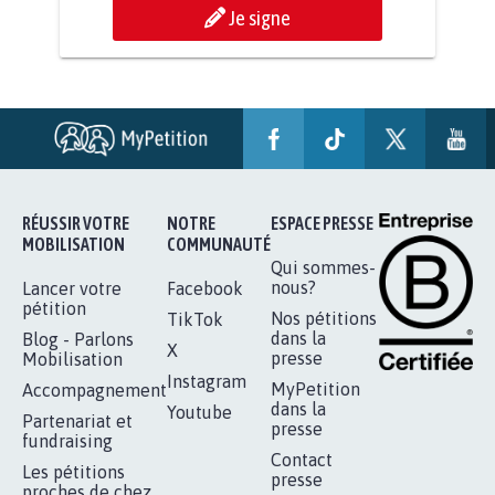
AGRESSION DE MON FILS THÉO :
SOYONS TOUS MOBILISÉS...
16.847
signatures
Je signe
RÉUSSIR VOTRE
NOTRE
ESPACE PRESSE
MOBILISATION
COMMUNAUTÉ
Qui sommes-
nous?
Lancer votre
Facebook