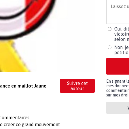
Oui, di
victoir
selon m
Non, je
pétiti
En signant l
Suivre cet
rance en maillot Jaune
mes données 
auteur
commentaires
sur mes droit
t commentaires.
t de créer ce grand mouvement